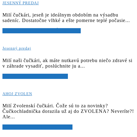
JESENNÝ PREDAJ
Milí čučkári, jeseň je ideálnym obdobím na výsadbu
sadeníc. Dostatočne vlhké a ešte pomerne teplé počasie...
Viac o odrode JESENNÝ PREDAJ
Jesenný predaj
Milí naši čučkári, ak máte nutkavú potrebu niečo zdravé si
v záhrade vysadiť, poslúchnite ju a...
Viac o odrode Jesenný predaj
AHOJ ZVOLEN
Milí Zvolenskí čučkári. Čože sú to za novinky?
Čučkochladnička dorazila už aj do ZVOLENA? Neveríte?!
Ale...
Viac o odrode AHOJ ZVOLEN