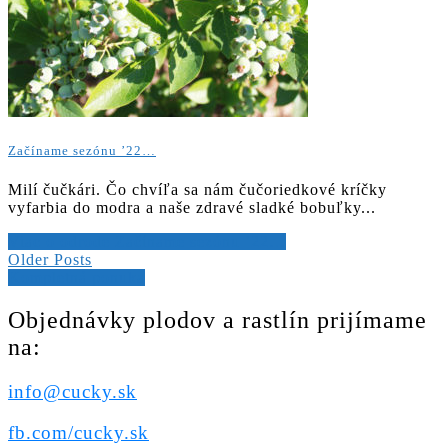
Začíname sezónu ’22…
Milí čučkári. Čo chvíľa sa nám čučoriedkové kríčky
vyfarbia do modra a naše zdravé sladké bobuľky...
Viac o odrode Začíname sezónu ’22…
Navigácia
Older Posts
Kompletná ponuka
v
článkoch
Objednávky plodov a rastlín prijímame
na:
info@cucky.sk
fb.com/cucky.sk