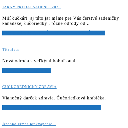
JARNÝ PREDAJ SADENÍC 2023
Milí čučkári, aj túto jar máme pre Vás čerstvé sadeničky
kanadskej čučoriedky , rôzne odrody od...
Viac o odrode JARNÝ PREDAJ SADENÍC 2023
Titanium
Nová odroda s veľkými bobuľkami.
Viac o odrode Titanium
ČUČKOBEDNIČKY ZDRAVIA
Vianočný darček zdravia. Čučoriedková krabička.
Viac o odrode ČUČKOBEDNIČKY ZDRAVIA
Jesenno-zimné prekvapenie…