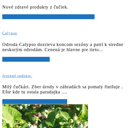
Nové zdravé produkty z čučiek.
Viac o odrode Jesenno-zimné prekvapenie…
Calypso
Odroda Calypso dozrieva koncom sezóny a patrí k stredne
neskorým odrodám. Cenená je hlavne pre tieto...
Viac o odrode Calypso
Jesenné sadenie.
Milý čučkári. Zber úrody v záhradách sa pomaly finišuje .
Ešte kde tu ostala paradajka ....
Viac o odrode Jesenné sadenie.