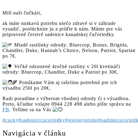
Milí naši čučkári,
ak máte nutkavú potrebu niečo zdravé si v záhrade
vysadiť, poslúchnite ju a príďte k nám. Máme pre vás
pripravené čerstvé sadenice kanadskej čučoriedky.
Mladé rastlinky odrody: Bluecrop, Bonus, Brigitta,
Chandler, Duke, Hannah’s Choice, Nelson, Patriot, Spartan
po 7€.
Veľké odrastené 4ročné rastliny v 20l kvetináči
odrody: Bluecrop, Chandler, Duke a Patriot po 30€.
Ponúkame Vám aj rašelinu potrebnú pre ich
výsadbu 250l po 20€.
Radi poradíme s výberom vhodnej odrody či s výsadbou.
Preto, kľudne volajte 0944 228 498 alebo píšte správu na
FB
. Tešíme sa na Vás
#cucky
#sadenicecucoriedky
#jesennypredaj
#sadimecucoried
Navigácia v článku