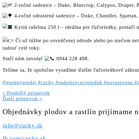
2-ročné sadenice – Duke, Bluecrop, Calypso, Draper, 
4-ročné odrastené sadenice – Duke, Chandler, Spartan, 
Kyslá rašelina 250 l – ideálna pre čučoriedky, postačí 
Či už túžite po osvedčenej odrode alebo po niečom net
radosť celé roky.
Stačí nám zavolať
0944 228 498.
Tešíme sa, že spoločne vysadíme ďalšie čučoriedkové záhr
#jesennypredaj
#cucky
#sadenicecucoriedok
#novasezona
#
Navigácia
« Predošlý príspevok
Ďalší príspevok »
v
článku
Objednávky plodov a rastlín prijímame n
info@cucky.sk
fb.com/cucky.sk