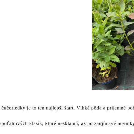
čučoriedky je to ten najlepší štart. Vlhká pôda a príjemné po
poľahlivých klasík, ktoré nesklamú, až po zaujímavé novinky 