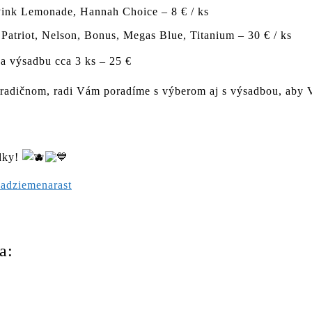
Pink Lemonade, Hannah Choice – 8 € / ks
Patriot, Nelson, Bonus, Megas Blue, Titanium – 30 € / ks
na výsadbu cca 3 ks – 25 €
radičnom, radi Vám poradíme s výberom aj s výsadbou, aby Va
adky!
sadziemenarast
a: