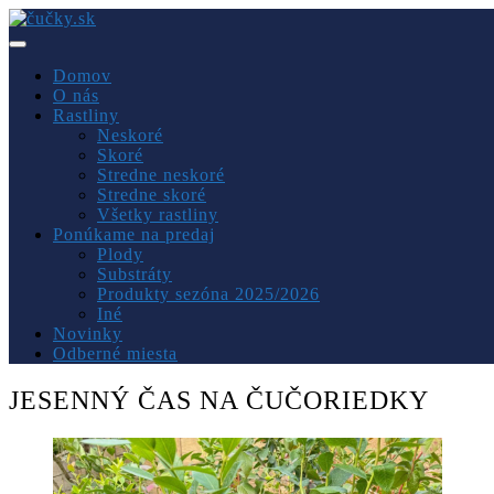
Skip
to
Zdravé čučoriedky
content
čučky.sk
Domov
O nás
Rastliny
Neskoré
Skoré
Stredne neskoré
Stredne skoré
Všetky rastliny
Ponúkame na predaj
Plody
Substráty
Produkty sezóna 2025/2026
Iné
Novinky
Odberné miesta
JESENNÝ ČAS NA ČUČORIEDKY